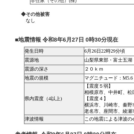
非住家（その他）(棟)
◆その他被害
なし
■地震情報 令和8年6月27日 0時30分現在
発生日時
6月26日22時29分頃
震源地
山梨県東部・富士五湖
震源の深さ
２０ｋｍ
地震の規模
マグニチュード：M5.
【震度５弱】
相模原市、中井町、松
県内震度（4以上)
【震度４】
横浜市、川崎市、秦野
老名市、座間市、綾瀬
津波情報
この地震による津波の