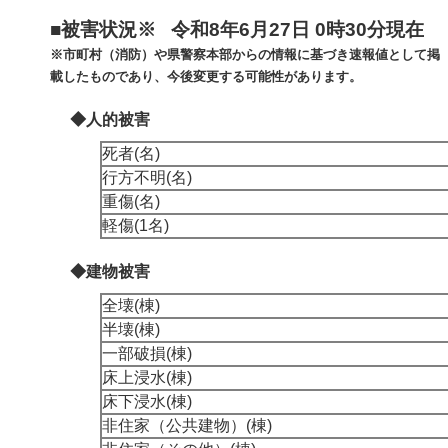
■被害状況※ 令和8年6月27日 0時30分現在
※市町村（消防）や県警察本部からの情報に基づき速報値として掲
載したものであり、今後変更する可能性があります。
◆人的被害
死者(名)
行方不明(名)
重傷(名)
軽傷(1名)
◆建物被害
全壊(棟)
半壊(棟)
一部破損(棟)
床上浸水(棟)
床下浸水(棟)
非住家（公共建物）(棟)