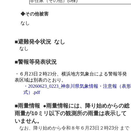
非住家（その他）(0棟)
◆その他被害
なし
■避難発令状況 なし
なし
■警報等発表状況
・６月23日２時23分、横浜地方気象台による警報等発
表区域は別表のとおり。
・20260623_0223_神奈川県気象情報・注意報（表形
式）.pdf
■雨量情報 ●雨量情報には、降り始めからの総
雨量が10ミリ以下の観測所の雨量は表示して
いません。
なお、降り始めから
令和８年６月23日２時23分
まで