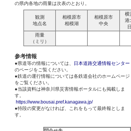
の県内各地の雨量は次表のとおり。
横
観測
相模原市
相模原市
港
地点名
相模湖
中央
雨量
（ミリ）
参考情報
●県道等の情報については、
日本道路交通情報センター
のページをご覧ください。
●鉄道の運行情報については各鉄道会社のホームページ
をご覧ください。
●当該資料は神奈川県災害情報ポータルにも掲載しま
す。
https://www.bousai.pref.kanagawa.jp/
●特段の変更がなければ、これをもって最終報としま
す。
問合せ先