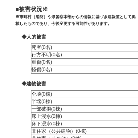
■被害状況※
※市町村（消防）や県警察本部からの情報に基づき速報値として掲
載したものであり、今後変更する可能性があります。
◆人的被害
死者(0名)
行方不明(0名)
重傷(0名)
軽傷(0名)
◆建物被害
全壊(0棟)
半壊(0棟)
一部破損(0棟)
床上浸水(0棟)
床下浸水(0棟)
非住家（公共建物）(0棟)