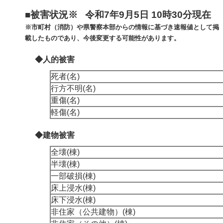
■被害状況※ 令和7年9月5日 10時30分現在
※市町村（消防）や県警察本部からの情報に基づき速報値として掲
載したものであり、今後変更する可能性があります。
◆人的被害
死者(名)
行方不明(名)
重傷(名)
軽傷(名)
◆建物被害
全壊(棟)
半壊(棟)
一部破損(棟)
床上浸水(棟)
床下浸水(棟)
非住家（公共建物）(棟)