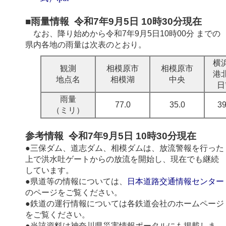
■雨量情報 令和7年9月5日 10時30分現在
なお、降り始めから
令和7年9月5日10時00分
までの
県内各地の雨量は次表のとおり。
横
観測
相模原市
相模原市
港
地点名
相模湖
中央
日
雨量
77.0
35.0
39
（ミリ）
参考情報 令和7年9月5日 10時30分現在
●三保ダム、道志ダム、相模ダムは、放流警報を行った
上で洪水吐ゲートからの放流を開始し、現在でも継続
しています。
●県道等の情報については、
日本道路交通情報センター
のページをご覧ください。
●鉄道の運行情報については各鉄道会社のホームページ
をご覧ください。
●当該資料は神奈川県災害情報ポータルにも掲載しま