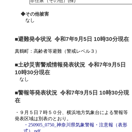
非住家（その他）(棟)
◆その他被害
なし
■避難発令状況 令和7年9月5日 10時30分現在
真鶴町：高齢者等避難（警戒レベル３）
■土砂災害警戒情報発表状況 令和7年9月5日
10時30分現在
なし
■警報等発表状況 令和7年9月5日 10時30分現
在
・９月５日７時５０分、横浜地方気象台による警報等
発表区域は別表のとおり。
・250905_0750_神奈川県気象警報・注意報（表形
式）.pdf