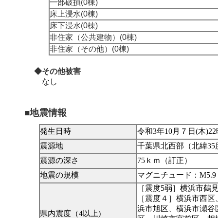
一部破損(0棟)
床上浸水(0棟)
床下浸水(0棟)
非住家（公共建物）(0棟)
非住家（その他）(0棟)
◆その他被害
なし
■地震情報
発生日時
令和3年10月７日(木)22
震源地
千葉県北西部（北緯35度3
震源の深さ
75ｋｍ（訂正）
地震の規模
マグニチュード：M5.
［震度5弱］横浜市鶴
［震度４］横浜市西区
浜市旭区、横浜市瀬谷
県内震度（4以上)