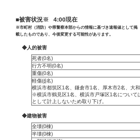
■被害状況※ 4:00現在
※市町村（消防）や県警察本部からの情報に基づき速報値として掲
載したものであり、今後変更する可能性があります。
◆人的被害
死者(0名)
行方不明(0名)
重傷(0名)
軽傷(
6
名)
横浜市都筑区1名、鎌倉市1名、厚木市2名、大和
※横浜市鶴見区1名、横浜市戸塚区1名について
として計上しないため取り下げ。
◆建物被害
全壊(0棟)
半壊(0棟)