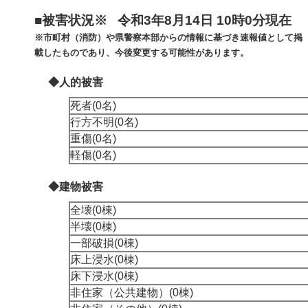
■被害状況※ 令和3年8月14日 10時0分現在
※市町村（消防）や県警察本部からの情報に基づき速報値として掲
載したものであり、今後変更する可能性があります。
◆人的被害
死者(0名)
行方不明(0名)
重傷(0名)
軽傷(0名)
◆建物被害
全壊(0棟)
半壊(0棟)
一部破損(0棟)
床上浸水(0棟)
床下浸水(0棟)
非住家（公共建物）(0棟)