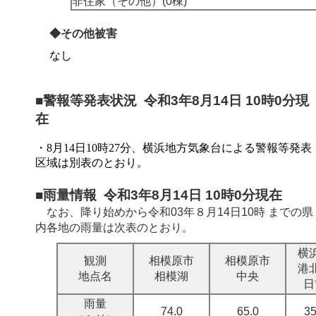
非住家（その他）(0棟)
◆その他被害
なし
■警報等発表状況 令和3年8月14日 10時0分現
在
・8月14日10時27分、横浜地方気象台による警報等発表
区域は別表のとおり。
■雨量情報 令和3年8月14日 10時0分現在
なお、降り始めから
令和03年８月14日10時
までの県
内各地の雨量は次表のとおり。
横
観測
相模原市
相模原市
港
地点名
相模湖
中央
日
雨量
74.0
65.0
35