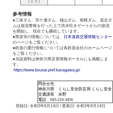
（ミリ）
参考情報
●三保ダム、宮ケ瀬ダム、城山ダム、相模ダム、道志ダ
ムは放流警報を行った上で洪水吐きゲートからの放流
を開始し、現在でも継続しています。
●県道等の情報については、
日本道路交通情報センター
のページをご覧ください。
●鉄道の運行情報については各鉄道会社のホームページ
をご覧ください。
●当該資料は神奈川県災害情報ポータルにも掲載しま
す。
https://www.bousai.pref.kanagawa.jp/
問合せ先
神奈川県 くらし安全防災局 くらし安全
交通課長 永野
電話 045-210-3456
登録日: 令和3年8月14日 / 更新日: 令和3年8月14日