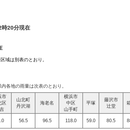
2時20分現在
在
表区域は別表のとおり。
県内各地の雨量は次表のとおり。
浜市
横浜市
山北町
藤沢市
北区
海老名
中区
平塚
丹沢湖
辻堂
吉
山手町
.0
56.5
96.5
118.0
59.0
80.5
8