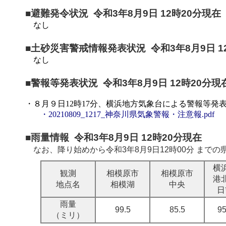
■避難発令状況 令和3年8月9日 12時20分現在
なし
■土砂災害警戒情報発表状況 令和3年8月9日 1
なし
■警報等発表状況 令和3年8月9日 12時20分現
・８月９日12時17分、横浜地方気象台による警報等発
・20210809_1217_神奈川県気象警報・注意報.pdf
■雨量情報 令和3年8月9日 12時20分現在
なお、降り始めから
令和3年8月9日12時00分
までの
横
観測
相模原市
相模原市
港
地点名
相模湖
中央
日
雨量
99.5
85.5
95
（ミリ）