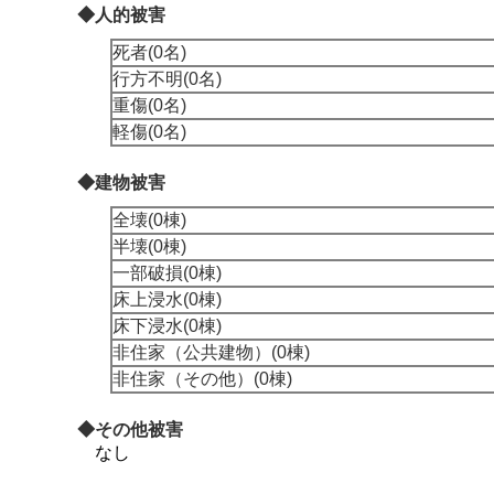
◆人的被害
死者(0名)
行方不明(0名)
重傷(0名)
軽傷(0名)
◆建物被害
全壊(0棟)
半壊(0棟)
一部破損(0棟)
床上浸水(0棟)
床下浸水(0棟)
非住家（公共建物）(0棟)
非住家（その他）(0棟)
◆その他被害
なし