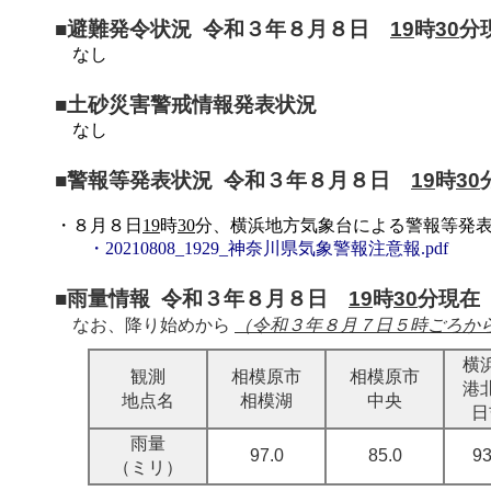
■避難発令状況 令和３年８月８日
19
時
30
分
なし
■土砂災害警戒情報発表状況
なし
■警報等発表状況 令和３年８月８日
19
時
30
・８月８日
19
時
30
分、横浜地方気象台による警報等発
・20210808_1929_神奈川県気象警報注意報.pdf
■雨量情報 令和３年８月８日
19
時
30
分現在
なお、降り始めから
（令和３年８月７日５時ごろから
横
観測
相模原市
相模原市
港
地点名
相模湖
中央
日
雨量
97.0
85.0
93
（ミリ）