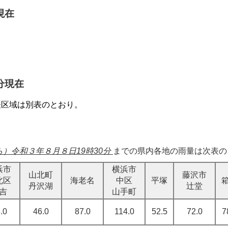
現在
分現在
表区域は別表のとおり。
）令和３年８月８日19時30分
までの県内各地の雨量は次表の
浜市
横浜市
山北町
藤沢市
北区
海老名
中区
平塚
丹沢湖
辻堂
吉
山手町
.0
46.0
87.0
114.0
52.5
72.0
7