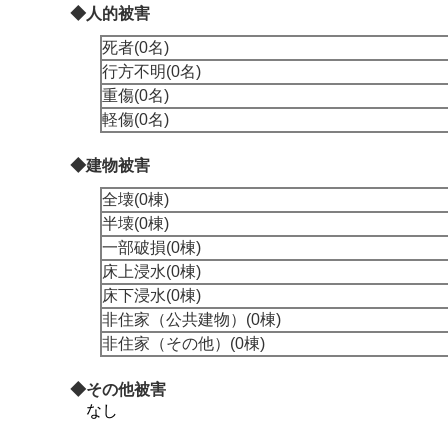
◆人的被害
死者(0名)
行方不明(0名)
重傷(0名)
軽傷(0名)
◆建物被害
全壊(0棟)
半壊(0棟)
一部破損(0棟)
床上浸水(0棟)
床下浸水(0棟)
非住家（公共建物）(0棟)
非住家（その他）(0棟)
◆その他被害
なし