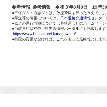
参考情報 参考情報 令和３年8月8日
19
時
3
●三保ダム・道志ダムは、放流警報を行ったうえで、洪
●県道等の情報については、
日本道路交通情報センター
●鉄道の運行情報については各鉄道会社のホームページ
●当該資料は神奈川県災害情報ポータルにも掲載します
https://www.bousai.pref.kanagawa.jp/
●特段の変更がなければ、これをもって最終報とします