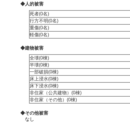
◆人的被害
死者(0名)
行方不明(0名)
重傷(0名)
軽傷(0名)
◆建物被害
全壊(0棟)
半壊(0棟)
一部破損(0棟)
床上浸水(0棟)
床下浸水(0棟)
非住家（公共建物）(0棟)
非住家（その他）(0棟)
◆その他被害
なし