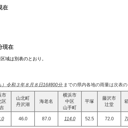
現在
分現在
表区域は別表のとおり。
）令和３年８月８日16時00分
までの県内各地の雨量は次表の
浜市
横浜市
山北町
藤沢市
北区
海老名
中区
平塚
丹沢湖
辻堂
吉
山手町
.0
46.0
87.0
114.0
52.5
72.0
7