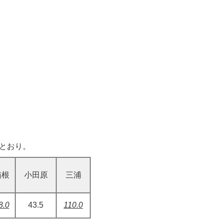
とおり。
箱根
小田原
三浦
8.0
43.5
110.0