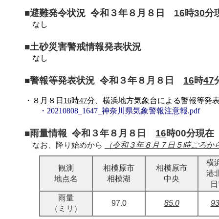
■避難発令状況 令和３年８月８日
16
時
30
分
なし
■土砂災害警戒情報発表状況
なし
■警報等発表状況 令和３年８月８日
16
時
47
・８月８日
16
時
47
分、横浜地方気象台による警報等発
・20210808_1647_神奈川県気象警報注意報.pdf
■雨量情報 令和３年８月８日
16
時00分現在
なお、降り始めから
（令和３年８月７日５時ごろから
横
観測
相模原市
相模原市
港
地点名
相模湖
中央
日
雨量
97.0
85.0
93
（ミリ）