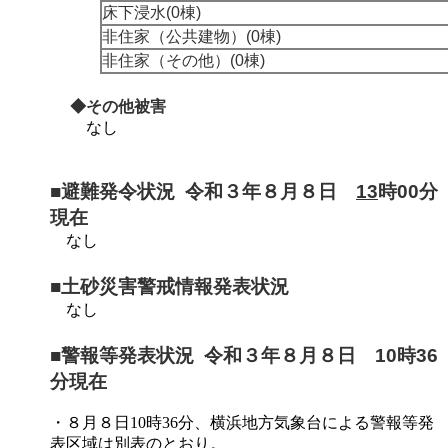
床下浸水(0棟)
非住家（公共建物）(0棟)
非住家（その他）(0棟)
◆その他被害
なし
■避難発令状況 令和３年８月８日
13
時00分
現在
なし
■土砂災害警戒情報発表状況
なし
■警報等発表状況 令和３年８月８日 10時36
分現在
・８月８日10時36分、横浜地方気象台による警報等発
表区域は別表のとおり。