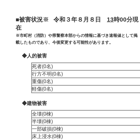
■被害状況※ 令和３年８月８日
13
時00分現
在
※市町村（消防）や県警察本部からの情報に基づき速報値として掲
載したものであり、今後変更する可能性があります。
◆人的被害
死者(0名)
行方不明(0名)
重傷(0名)
軽傷(0名)
◆建物被害
全壊(0棟)
半壊(0棟)
一部破損(0棟)
床上浸水(0棟)