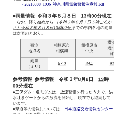
・20210808_1036_神奈川県気象警報注意報.pdf
■雨量情報 令和３年８月８日
13
時00分現在
なお、降り始めから
（令和３年８月７日５時ごろか
ら）令和３年８月８日13時00分
までの県内各地の雨量
は次表のとおり。
横
観測
相模原市
相模原市
港
地点名
相模湖
中央
日
雨量
97.0
84.5
91
（ミリ）
参考情報 参考情報 令和３年8月8日
13
時
00分現在
●三保ダム・道志ダムは、放流警報を行ったうえで、洪
水吐きゲートからの放流を開始し、現在でも継続して
います。
●県道等の情報については、
日本道路交通情報センター