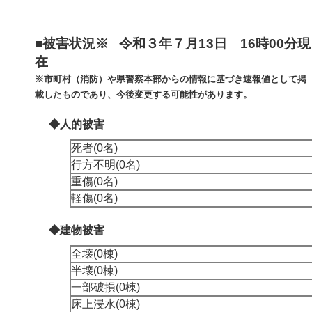
■被害状況※ 令和３年７月13日 16時00分現
在
※市町村（消防）や県警察本部からの情報に基づき速報値として掲
載したものであり、今後変更する可能性があります。
◆人的被害
死者(0名)
行方不明(0名)
重傷(0名)
軽傷(0名)
◆建物被害
全壊(0棟)
半壊(0棟)
一部破損(0棟)
床上浸水(0棟)