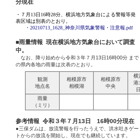
分現在
・７月13日16時28分、横浜地方気象台による警報等発
表区域は別表のとおり。
・20210713_1628_神奈川県気象警報・注意報.pdf
■雨量情報 現在横浜地方気象台において調査
中。
なお、降り始めから
令和３年７月13日16時00分
まで
の県内各地の雨量は次表のとおり。
横
観測
相模原市
相模原市
港
地点名
相模湖
中央
雨量
（ミリ）
参考情報 令和３年７月13日 16時00分現在
●三保ダムは、放流警報を行ったうえで、洪水吐きゲー
トからの放流を開始し、現在でも継続しています。