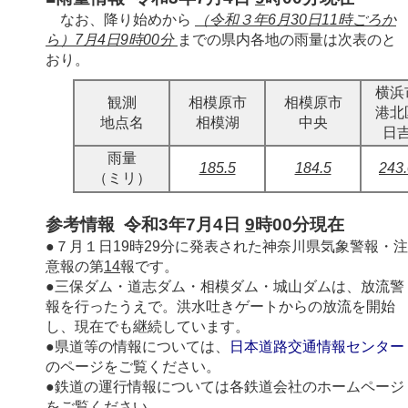
なお、降り始めから
（令和３年6月30日11時ごろか
ら）7月4日9時00分
までの県内各地の雨量は次表のと
おり。
横浜
観測
相模原市
相模原市
港北
地点名
相模湖
中央
日
雨量
185.5
184.5
243.
（ミリ）
参考情報 令和3年7月4日
9
時00分現在
●７月１日19時29分に発表された神奈川県気象警報・注
意報の第
14
報です。
●三保ダム・道志ダム・相模ダム・城山ダムは、放流警
報を行ったうえで。洪水吐きゲートからの放流を開始
し、現在でも継続しています。
●県道等の情報については、
日本道路交通情報センター
のページをご覧ください。
●鉄道の運行情報については各鉄道会社のホームページ
をご覧ください。