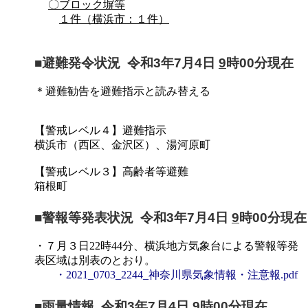
〇ブロック塀等
１件（横浜市：１件）
■避難発令状況 令和3年7月4日
9
時00分現在
＊避難勧告を避難指示と読み替える
【警戒レベル４】避難指示
横浜市（西区、金沢区）、湯河原町
【警戒レベル３】高齢者等避難
箱根町
■警報等発表状況 令和3年7月4日
9
時00分現在
・７月３日22時44分、横浜地方気象台による警報等発
表区域は別表のとおり。
・2021_0703_2244_神奈川県気象情報・注意報.pdf
■雨量情報 令和3年7月4日
9
時00分現在