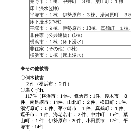
秦野市：１棟、中井町：３棟、葉山町：１棟
床上浸水(
4
棟)
平塚市：１棟、伊勢原市：３棟、
湯河原町：３
床下浸水(
23
棟)
平塚市：９棟、伊勢原市：13棟、
真鶴町：１棟
非住家（公共建物）(1棟)
横浜市：１棟（床下浸水）
非住家（その他）(1棟)
横浜市：１棟（床上浸水）
◆その他被害
〇倒木被害
２件（横浜市：２件）
〇崖くずれ
117
件（横浜市：
14
件、鎌倉市：1件、厚木市：８
件、南足柄市：14件、山北町：２件、松田町：1件、
湯河原町：５件、茅ケ崎市：１件、真鶴町：１件、
逗子市：１件、海老名市：２件、中井町：15件、葉
山町：１件、伊勢原市：20件、小田原市：17件、平
塚市：14件