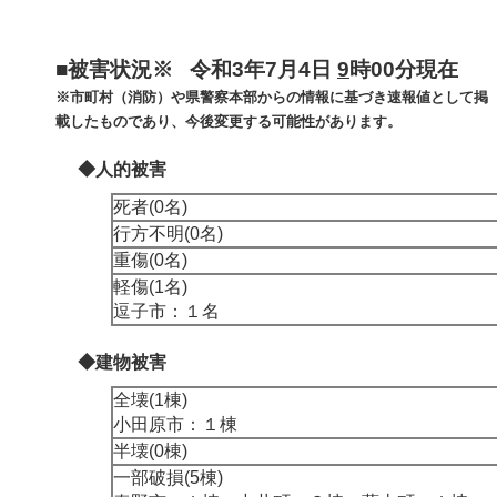
■被害状況※ 令和3年7月4日
9
時00分現在
※市町村（消防）や県警察本部からの情報に基づき速報値として掲
載したものであり、今後変更する可能性があります。
◆人的被害
死者(0名)
行方不明(0名)
重傷(0名)
軽傷(1名)
逗子市：１名
◆建物被害
全壊(1棟)
小田原市：１棟
半壊(0棟)
一部破損(5棟)