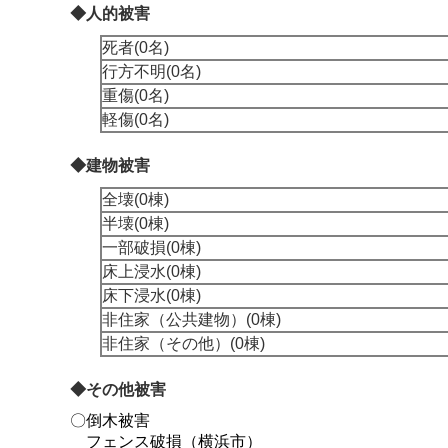
◆人的被害
死者(0名)
行方不明(0名)
重傷(0名)
軽傷(0名)
◆建物被害
全壊(0棟)
半壊(0棟)
一部破損(0棟)
床上浸水(0棟)
床下浸水(0棟)
非住家（公共建物）(0棟)
非住家（その他）(0棟)
◆その他被害
〇倒木被害
フェンス破損（横浜市）