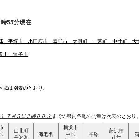
1
時5
5
分現在
南部、平塚市、小田原市、秦野市、大磯町、二宮町、中井町、大
沢市、逗子市
区域は別表のとおり。
から）７月３日２時００分
までの県内各地の雨量は次表のとおり
市
横浜市
山北町
藤沢市
区
海老名
中区
平塚
丹沢湖
辻堂