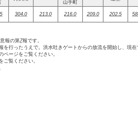
吉
山手町
5
304.0
213.0
216.0
209.0
202.5
58
注意報の第
7
報です。
報を行ったうえで。洪水吐きゲートからの放流を開始し、現在
のページをご覧ください。
をご覧ください。
。