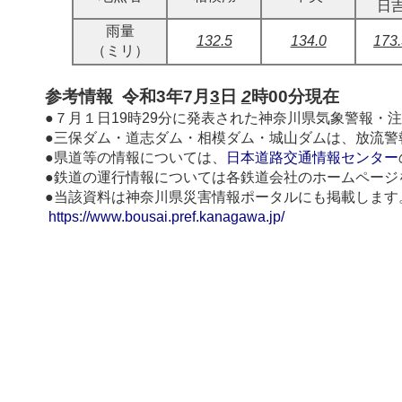
日
雨量
132.5
134.0
173.
（ミリ）
参考情報 令和3年7月
3
日
2
時00分現在
●７月１日19時29分に発表された神奈川県気象警報・
●三保ダム・道志ダム・相模ダム・城山ダムは、放流警
●県道等の情報については、
日本道路交通情報センター
●鉄道の運行情報については各鉄道会社のホームページ
●当該資料は神奈川県災害情報ポータルにも掲載します
https://www.bousai.pref.kanagawa.jp/