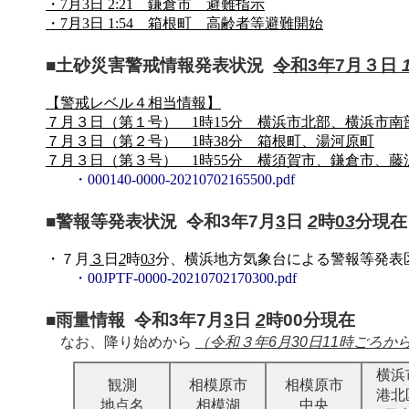
・7月3日 2:21 鎌倉市 避難指示
・7月3日 1:54 箱根町 高齢者等避難開始
■土砂災害警戒情報発表状況
令和3年7月３日
【警戒レベル４相当情報】
７月３日（第１号） 1時15分 横浜市北部、横浜市
７月３日（第２号） 1時38分 箱根町、湯河原町
７月３日（第３号） 1時55分 横須賀市、鎌倉市、藤
・000140-0000-20210702165500.pdf
■警報等発表状況 令和3年7月
3
日
2
時
0
3
分現在
・７月
３
日
2
時
0
3
分、横浜地方気象台による警報等発表
・00JPTF-0000-20210702170300.pdf
■雨量情報 令和3年7月
3
日
2
時00分現在
なお、降り始めから
（令和３年6月30日11時ごろ
横浜
観測
相模原市
相模原市
港北
地点名
相模湖
中央