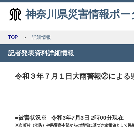
神奈川県災害情報ポー
TOP
詳細情報
記者発表資料詳細情報
令和３年７月１日大雨警報②による県内
■被害状況※ 令和3年7月
3
日
2
時00分現在
※市町村（消防）や県警察本部からの情報に基づき速報値として掲