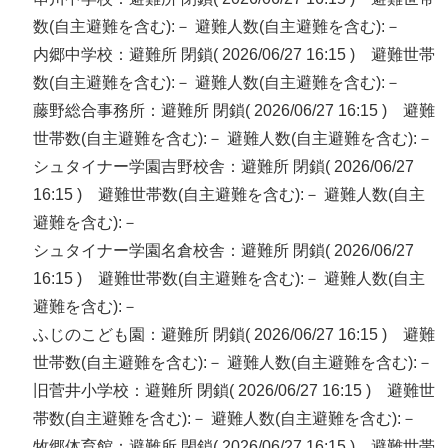
数(自主避難を含む):－ 避難人数(自主避難を含む):－
内郷中学校：避難所 閉鎖( 2026/06/27 16:15 ) 避難世帯
数(自主避難を含む):－ 避難人数(自主避難を含む):－
藤野総合事務所：避難所 閉鎖( 2026/06/27 16:15 ) 避難
世帯数(自主避難を含む):－ 避難人数(自主避難を含む):－
シュタイナー学園吉野校舎：避難所 閉鎖( 2026/06/27
16:15 ) 避難世帯数(自主避難を含む):－ 避難人数(自主
避難を含む):－
シュタイナー学園名倉校舎：避難所 閉鎖( 2026/06/27
16:15 ) 避難世帯数(自主避難を含む):－ 避難人数(自主
避難を含む):－
ふじのこども園：避難所 閉鎖( 2026/06/27 16:15 ) 避難
世帯数(自主避難を含む):－ 避難人数(自主避難を含む):－
旧菅井小学校：避難所 閉鎖( 2026/06/27 16:15 ) 避難世
帯数(自主避難を含む):－ 避難人数(自主避難を含む):－
牧郷体育館：避難所 閉鎖( 2026/06/27 16:15 ) 避難世帯