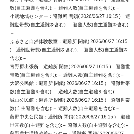
数(自主避難を含む):－ 避難人数(自主避難を含む):－
小網地域センター：避難所 閉鎖( 2026/06/27 16:15 ) 避
難世帯数(自主避難を含む):－ 避難人数(自主避難を含む):
－
ふるさと自然体験教室：避難所 閉鎖( 2026/06/27 16:15
) 避難世帯数(自主避難を含む):－ 避難人数(自主避難を
含む):－
青野原出張所：避難所 閉鎖( 2026/06/27 16:15 ) 避難世
帯数(自主避難を含む):－ 避難人数(自主避難を含む):－
大沢公民館：避難所 閉鎖( 2026/06/27 16:15 ) 避難世帯
数(自主避難を含む):－ 避難人数(自主避難を含む):－
城山公民館：避難所 閉鎖( 2026/06/27 16:15 ) 避難世帯
数(自主避難を含む):－ 避難人数(自主避難を含む):－
藤野中央公民館：避難所 閉鎖( 2026/06/27 16:15 ) 避難
世帯数(自主避難を含む):－ 避難人数(自主避難を含む):－
藤野農村環境改善センター：避難所 閉鎖( 2026/06/27