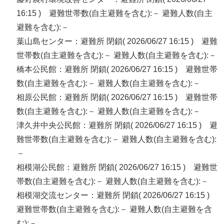
16:15 ) 避難世帯数(自主避難を含む):－ 避難人数(自主
避難を含む):－
葉山島センター：避難所 閉鎖( 2026/06/27 16:15 ) 避難
世帯数(自主避難を含む):－ 避難人数(自主避難を含む):－
橋本公民館：避難所 閉鎖( 2026/06/27 16:15 ) 避難世帯
数(自主避難を含む):－ 避難人数(自主避難を含む):－
相原公民館：避難所 閉鎖( 2026/06/27 16:15 ) 避難世帯
数(自主避難を含む):－ 避難人数(自主避難を含む):－
津久井中央公民館：避難所 閉鎖( 2026/06/27 16:15 ) 避
難世帯数(自主避難を含む):－ 避難人数(自主避難を含む):
－
相模湖公民館：避難所 閉鎖( 2026/06/27 16:15 ) 避難世
帯数(自主避難を含む):－ 避難人数(自主避難を含む):－
相模湖交流センター：避難所 閉鎖( 2026/06/27 16:15 )
避難世帯数(自主避難を含む):－ 避難人数(自主避難を含
む):－