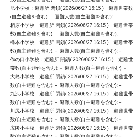
旭小学校：避難所 閉鎖( 2026/06/27 16:15 ) 避難世帯数
(自主避難を含む):－ 避難人数(自主避難を含む):－
相原小学校：避難所 閉鎖( 2026/06/27 16:15 ) 避難世帯
数(自主避難を含む):－ 避難人数(自主避難を含む):－
橋本小学校：避難所 閉鎖( 2026/06/27 16:15 ) 避難世帯
数(自主避難を含む):－ 避難人数(自主避難を含む):－
作の口小学校：避難所 閉鎖( 2026/06/27 16:15 ) 避難世
帯数(自主避難を含む):－ 避難人数(自主避難を含む):－
大島小学校：避難所 閉鎖( 2026/06/27 16:15 ) 避難世帯
数(自主避難を含む):－ 避難人数(自主避難を含む):－
九沢小学校：避難所 閉鎖( 2026/06/27 16:15 ) 避難世帯
数(自主避難を含む):－ 避難人数(自主避難を含む):－
川尻小学校：避難所 閉鎖( 2026/06/27 16:15 ) 避難世帯
数(自主避難を含む):－ 避難人数(自主避難を含む):－
広陵小学校：避難所 閉鎖( 2026/06/27 16:15 ) 避難世帯
数(自主避難を含む):－ 避難人数(自主避難を含む):－