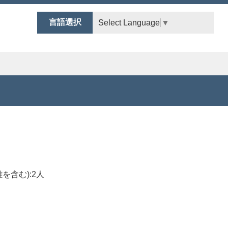
言語選択
Select Language
▼
難を含む):2人