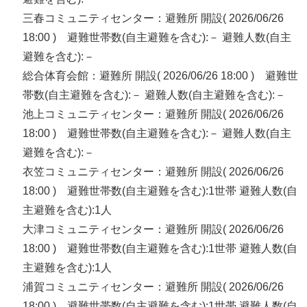
三春コミュニティセンター：避難所 開設( 2026/06/26
18:00 ) 避難世帯数(自主避難を含む):－ 避難人数(自主
避難を含む):－
総合体育会館：避難所 開設( 2026/06/26 18:00 ) 避難世
帯数(自主避難を含む):－ 避難人数(自主避難を含む):－
池上コミュニティセンター：避難所 開設( 2026/06/26
18:00 ) 避難世帯数(自主避難を含む):－ 避難人数(自主
避難を含む):－
衣笠コミュニティセンター：避難所 開設( 2026/06/26
18:00 ) 避難世帯数(自主避難を含む):1世帯 避難人数(自
主避難を含む):1人
大津コミュニティセンター：避難所 開設( 2026/06/26
18:00 ) 避難世帯数(自主避難を含む):1世帯 避難人数(自
主避難を含む):1人
浦賀コミュニティセンター：避難所 開設( 2026/06/26
18:00 ) 避難世帯数(自主避難を含む):1世帯 避難人数(自