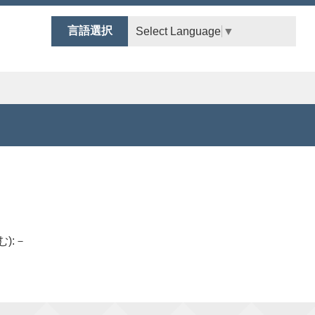
言語選択
Select Language
▼
む):－