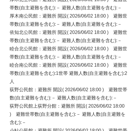
帯数(自主避難を含む):－ 避難人数(自主避難を含む):－
厚木南公民館：避難所 開設( 2026/06/02 18:00 ) 避難世
帯数(自主避難を含む):－ 避難人数(自主避難を含む):－
依知北公民館：避難所 開設( 2026/06/02 18:00 ) 避難世
帯数(自主避難を含む):－ 避難人数(自主避難を含む):－
睦合北公民館：避難所 開設( 2026/06/02 18:00 ) 避難世
帯数(自主避難を含む):－ 避難人数(自主避難を含む):－
睦合南公民館：避難所 開設( 2026/06/02 18:00 ) 避難世
帯数(自主避難を含む):1世帯 避難人数(自主避難を含む):2
人
荻野公民館：避難所 開設( 2026/06/02 18:00 ) 避難世帯
数(自主避難を含む):－ 避難人数(自主避難を含む):－
荻野公民館上荻野分館：避難所 開設( 2026/06/02 18:00
) 避難世帯数(自主避難を含む):－ 避難人数(自主避難を
含む):－
小鮎公民館：避難所 開設( 2026/06/02 18:00 ) 避難世帯