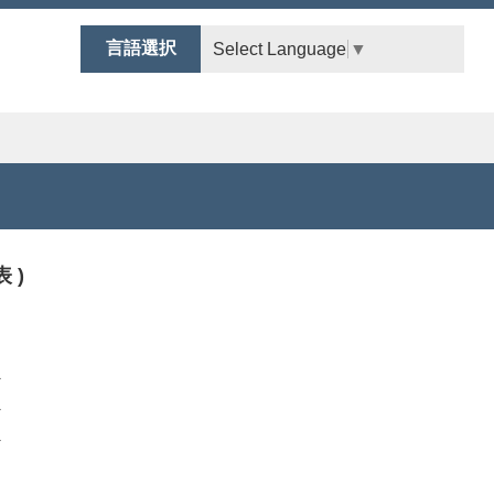
言語選択
Select Language
▼
 )
－
－
－