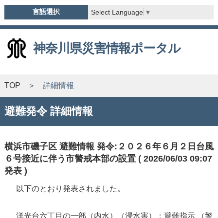
言語選択
Select Language
▼
神奈川県災害情報ポータル
TOP
詳細情報
避難発令 詳細情報
横浜市磯子区 避難情報 発令:２０２６年６月２日台風
６号接近に伴う市警戒本部の設置 ( 2026/06/03 09:07
発表 )
以下のとおり発表されました。
洋光台六丁目の一部（内水）（浸水害）：避難指示 （警