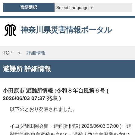
言語選択
Select Language
▼
神奈川県災害情報ポータル
TOP
詳細情報
避難所 詳細情報
小田原市 避難所情報 :令和８年台風第６号 (
2026/06/03 07:37 発表 )
以下のとおり発表されました。
イヨダ飯田岡会館：避難所 開設( 2026/06/03 07:00 ) 避
難世帯数(自主避難を含む):－ 避難人数(自主避難を含む):