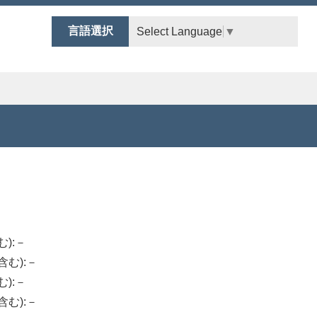
言語選択
Select Language
▼
む):－
含む):－
む):－
含む):－