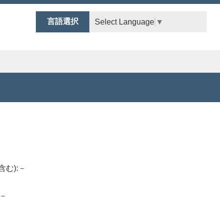
言語選択
Select Language
▼
含む):－
:－